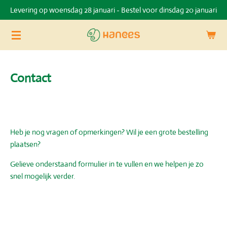
Levering op woensdag 28 januari - Bestel voor dinsdag 20 januari
Ga
direct
naar
de
hoofdinhoud
Contact
Heb je nog vragen of opmerkingen? Wil je een grote bestelling
plaatsen?
Gelieve onderstaand formulier in te vullen en we helpen je zo
snel mogelijk verder.