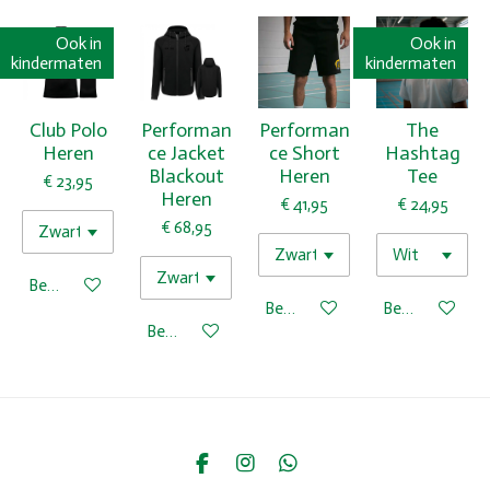
Ook in
Ook in
kindermaten
kindermaten
Club Polo
Performan
Performan
The
Heren
ce Jacket
ce Short
Hashtag
Blackout
Heren
Tee
€ 23,95
Heren
€ 41,95
€ 24,95
€ 68,95
Bekijk details
Bekijk details
Bekijk details
Bekijk details
F
I
W